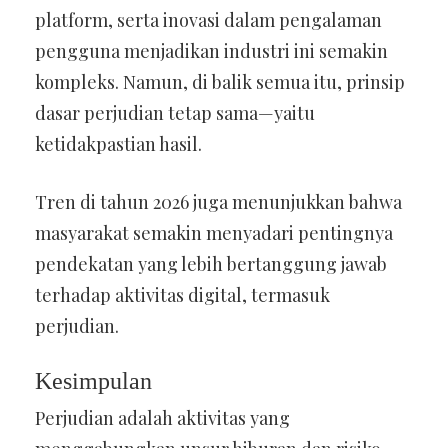
platform, serta inovasi dalam pengalaman
pengguna menjadikan industri ini semakin
kompleks. Namun, di balik semua itu, prinsip
dasar perjudian tetap sama—yaitu
ketidakpastian hasil.
Tren di tahun 2026 juga menunjukkan bahwa
masyarakat semakin menyadari pentingnya
pendekatan yang lebih bertanggung jawab
terhadap aktivitas digital, termasuk
perjudian.
Kesimpulan
Perjudian adalah aktivitas yang