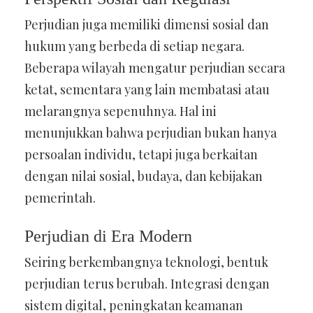
Perjudian juga memiliki dimensi sosial dan
hukum yang berbeda di setiap negara.
Beberapa wilayah mengatur perjudian secara
ketat, sementara yang lain membatasi atau
melarangnya sepenuhnya. Hal ini
menunjukkan bahwa perjudian bukan hanya
persoalan individu, tetapi juga berkaitan
dengan nilai sosial, budaya, dan kebijakan
pemerintah.
Perjudian di Era Modern
Seiring berkembangnya teknologi, bentuk
perjudian terus berubah. Integrasi dengan
sistem digital, peningkatan keamanan