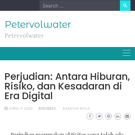
Skip
Search
to
for:
content
Petervolwater
Petervolwater
Perjudian: Antara Hiburan,
Risiko, dan Kesadaran di
Era Digital
APRIL 9, 2026
BUSINESS
BANDAR BOLA
Perjudian merupakan aktivitas yang telah ada